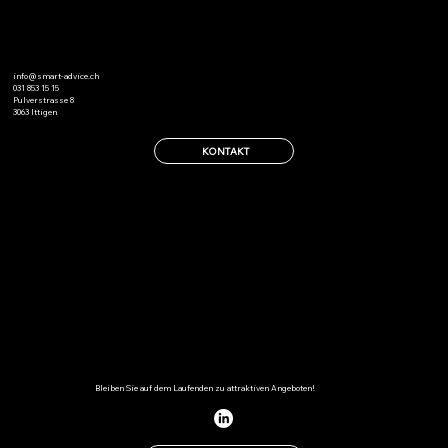
KONTAKTIEREN
info@smart-advice.ch
031 853 15 15
Pulverstrasse 8
3063 Ittigen
KONTAKT
FOLGEN
Bleiben Sie auf dem Laufenden zu attraktiven Angeboten!