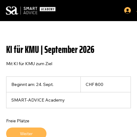
KI für KMU | September 2026
Mit KI für KMU zum Ziel
800
Schweizer
Beginnt am: 24. Sept.
B
CHF 800
Franken
e
g
SMART-ADVICE Academy
i
n
n
t
Freie Plätze
a
m
Weiter
: