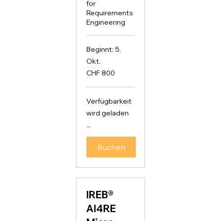
for
Requirements
Engineering
Beginnt: 5.
Okt.
800
CHF 800
Schweizer
Franken
Verfügbarkeit
wird geladen
...
Buchen
IREB®
AI4RE