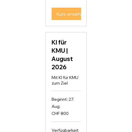
Franken
Kurs ansehen
KI für
KMU |
August
2026
Mit KI für KMU
zum Ziel
Beginnt: 27.
Aug.
800
CHF 800
Schweizer
Franken
Verfügbarkeit