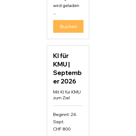
wird geladen
...
Buchen
KI für
KMU |
Septemb
er 2026
Mit KI für KMU
zum Ziel
Beginnt: 24.
Sept.
800
CHF 800
Schweizer
Franken