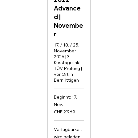
Advance
d |
Novembe
r
17. / 18. / 25.
November
2026 | 3
Kurstage inkl.
TÜV-Prüfung |
vor Ort in
Bern, Ittigen
Beginnt: 17.
Nov.
2'969
CHF 2'969
Schweizer
Franken
Verfügbarkeit
wird geladen