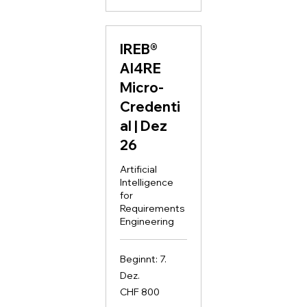
IREB®
AI4RE
Micro-
Credenti
al | Dez
26
Artificial
Intelligence
for
Requirements
Engineering
Beginnt: 7.
Dez.
800
CHF 800
Schweizer
Franken