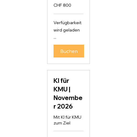
800
CHF 800
Schweizer
Franken
Verfügbarkeit
wird geladen
...
Buchen
KI für
KMU |
Novembe
r 2026
Mit KI für KMU
zum Ziel