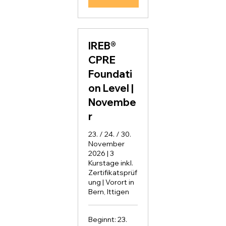
IREB®
CPRE
Foundati
on Level |
Novembe
r
23. / 24. / 30.
November
2026 | 3
Kurstage inkl.
Zertifikatsprüf
ung | Vorort in
Bern, Ittigen
Beginnt: 23.