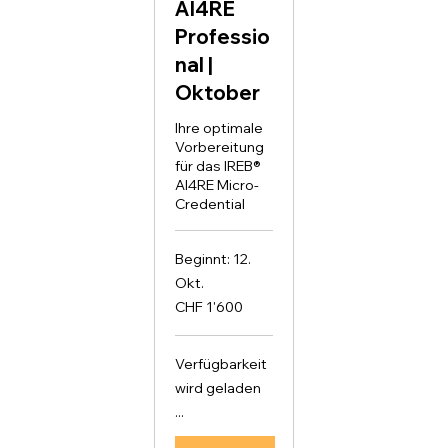
AI4RE
Professio
nal |
Oktober
Ihre optimale
Vorbereitung
für das IREB®
AI4RE Micro-
Credential
Beginnt: 12.
Okt.
1'600
CHF 1'600
Schweizer
Franken
Verfügbarkeit
wird geladen
...