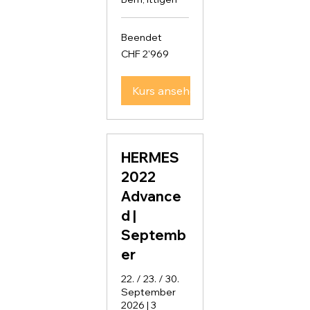
Beendet
2'969
CHF 2'969
Schweizer
Franken
Kurs ansehen
HERMES
2022
Advance
d |
Septemb
er
22. / 23. / 30.
September
2026 | 3