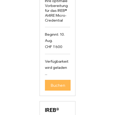
Ihre optimale
Vorbereitung
für das IREB®
AI4RE Micro-
Credential
Beginnt: 10.
Aug.
1'600
CHF 1'600
Schweizer
Franken
Verfügbarkeit
wird geladen
...
Buchen
IREB®