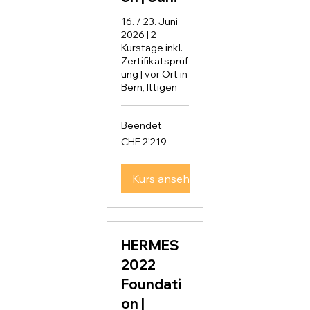
16. / 23. Juni
2026 | 2
Kurstage inkl.
Zertifikatsprüf
ung | vor Ort in
Bern, Ittigen
Beendet
2'219
CHF 2'219
Schweizer
Franken
Kurs ansehen
HERMES
2022
Foundati
on |