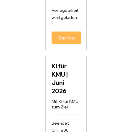
Verfügbarkeit
wird geladen
...
Buchen
KI für
KMU |
Juni
2026
Mit KI für KMU
zum Ziel
Beendet
800
CHF 800
Schweizer