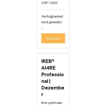
1'600
CHF 1'600
Schweizer
Franken
Verfügbarkeit
wird geladen
...
Buchen
IREB®
AI4RE
Professio
nal |
Dezembe
r
Ihre optimale