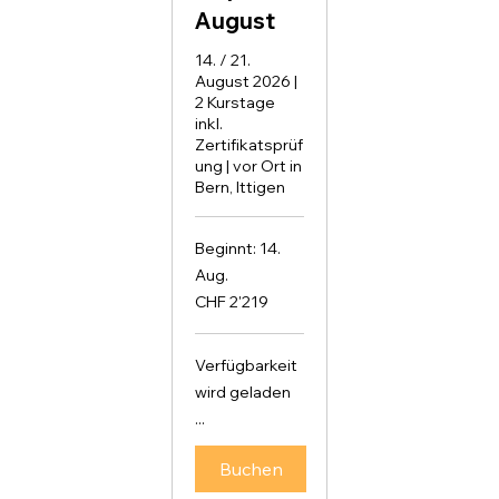
August
14. / 21.
August 2026 |
2 Kurstage
inkl.
Zertifikatsprüf
ung | vor Ort in
Bern, Ittigen
Beginnt: 14.
Aug.
2'219
CHF 2'219
Schweizer
Franken
Verfügbarkeit
wird geladen
...
Buchen