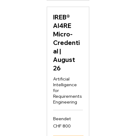
IREB®
AI4RE
Micro-
Credenti
al |
August
26
Artificial
Intelligence
for
Requirements
Engineering
Beendet
800
CHF 800
Schweizer
Franken