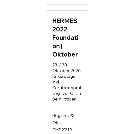
HERMES
2022
Foundati
on |
Oktober
23. / 30.
Oktober 2026
| 2 Kurstage
inkl.
Zertifikatsprüf
ung | vor Ort in
Bern, Ittigen
Beginnt: 23.
Okt.
2'219
CHF 2'219
Schweizer