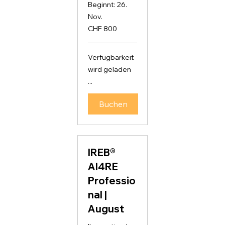
Beginnt: 26.
Nov.
800
CHF 800
Schweizer
Franken
Verfügbarkeit
wird geladen
...
Buchen
IREB®
AI4RE
Professio
nal |
August