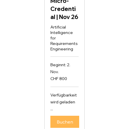
Micro-
Credenti
al | Nov 26
Artificial
Intelligence
for
Requirements
Engineering
Beginnt: 2.
Nov.
800
CHF 800
Schweizer
Franken
Verfügbarkeit
wird geladen
...
Buchen