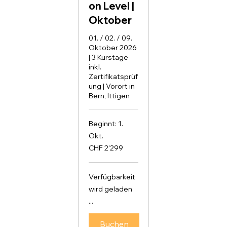
on Level |
Oktober
01. / 02. / 09.
Oktober 2026
| 3 Kurstage
inkl.
Zertifikatsprüf
ung | Vorort in
Bern, Ittigen
Beginnt: 1.
Okt.
2'299
CHF 2'299
Schweizer
Franken
Verfügbarkeit
wird geladen
...
Buchen