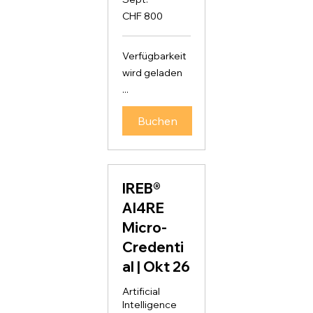
800
CHF 800
Schweizer
Franken
Verfügbarkeit
wird geladen
...
Buchen
IREB®
AI4RE
Micro-
Credenti
al | Okt 26
Artificial
Intelligence