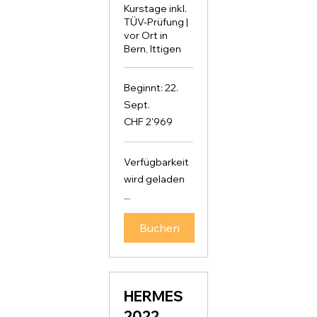
Kurstage inkl.
TÜV-Prüfung |
vor Ort in
Bern, Ittigen
Beginnt: 22.
Sept.
2'969
CHF 2'969
Schweizer
Franken
Verfügbarkeit
wird geladen
...
Buchen
HERMES
2022