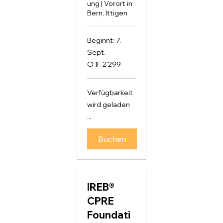
ung | Vorort in
Bern, Ittigen
Beginnt: 7.
Sept.
2'299
CHF 2'299
Schweizer
Franken
Verfügbarkeit
wird geladen
...
Buchen
IREB®
CPRE
Foundati