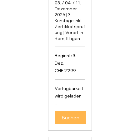
03. / 04. / 11.
Dezember
2026 | 3
Kurstage inkl.
Zertifikatsprüf
ung | Vorort in
Bern, Ittigen
Beginnt: 3.
Dez.
2'299
CHF 2'299
Schweizer
Franken
Verfügbarkeit
wird geladen
...
Buchen