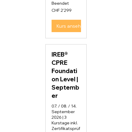
Beendet
2'299
CHF 2'299
Schweizer
Franken
Kurs ansehen
IREB®
CPRE
Foundati
on Level |
Septemb
er
07. / 08. / 14.
September
2026 | 3
Kurstage inkl.
Zertifikatsprüf