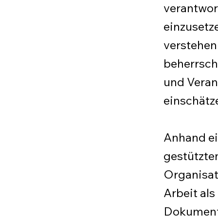
verantwort
einzusetz
verstehen
beherrsch
und Veran
einschätz
Anhand ei
gestützte
Organisat
Arbeit al
Dokument