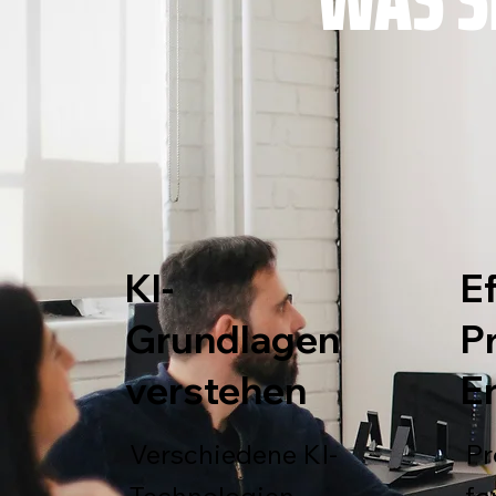
KI-
E
Grundlagen
P
verstehen
E
Verschiedene KI-
Pr