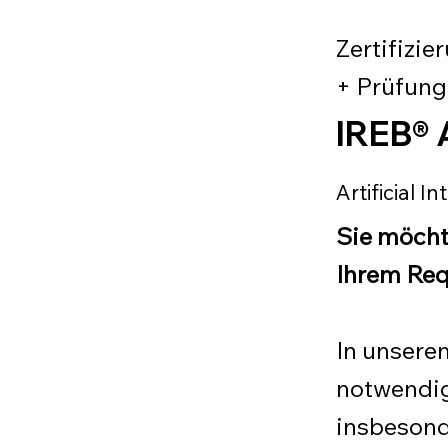
Zertifizie
+ Prüfung
IREB® 
Artificial 
Sie möchte
Ihrem Req
In unsere
notwendig
insbesond