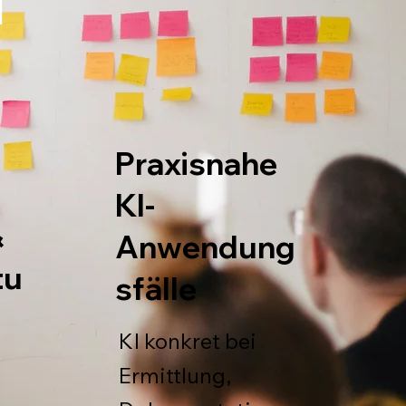
Praxisnahe
KI-
&
Anwendung
tu
sfälle
KI konkret bei
Ermittlung,