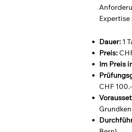
Anforderu
Expertise 
Dauer:
1 
Preis:
CHF
Im Preis in
Prüfungs
CHF 100.-
Vorausset
Grundkenn
Durchfüh
Bern)