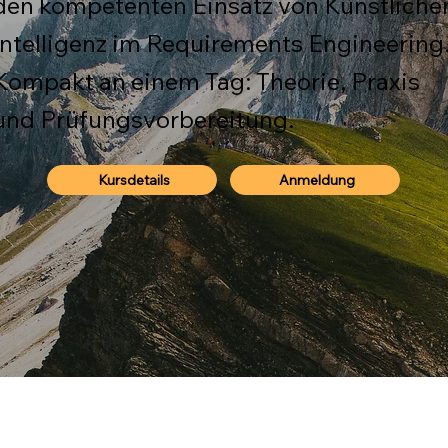
den kompetenten Einsatz von Künstliche
Intelligenz im Requirements Engineering
Kompakt an einem Tag: Theorie, Praxis
und Prüfungsvorbereitung.
Kursdetails
Anmeldung