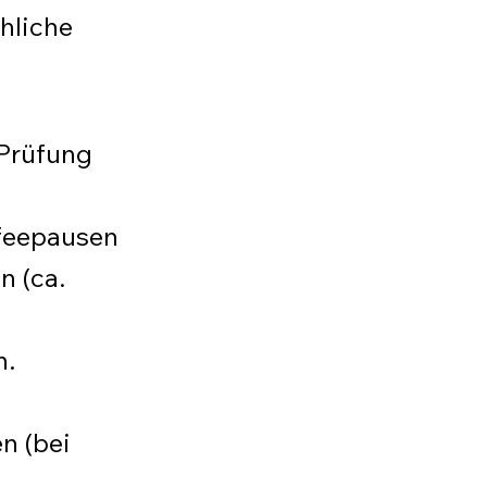
hliche
-Prüfung
feepausen
n (ca.
n.
en (bei