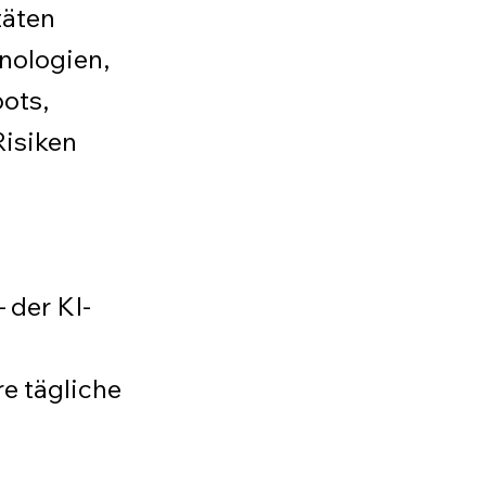
täten
hnologien,
ots,
isiken
 der KI-
e tägliche
n