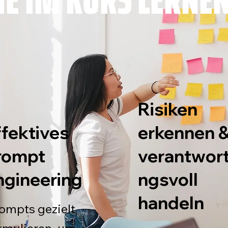
Risiken
ffektives
erkennen 
rompt
verantwor
ngineering
ngsvoll
handeln
ompts gezielt