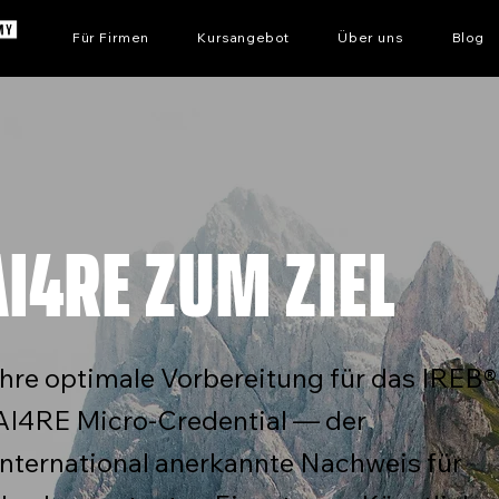
Für Firmen
Kursangebot
Über uns
Blog
AI4RE ZUM ZIEL
Ihre optimale Vorbereitung für das IREB®
AI4RE Micro-Credential — der
international anerkannte Nachweis für