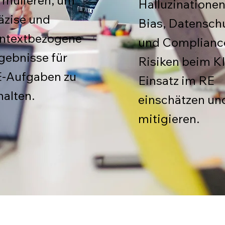
rmulieren, um
Halluzinationen
äzise und
Bias, Datensch
ntextbezogene
und Complianc
gebnisse für
Risiken beim KI
-Aufgaben zu
Einsatz im RE
halten.
einschätzen un
mitigieren.