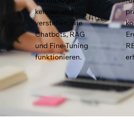
Technologien
fo
kennen und
pr
verstehen, wie
ko
Chatbots, RAG
Er
und Fine-Tuning
RE
funktionieren.
er