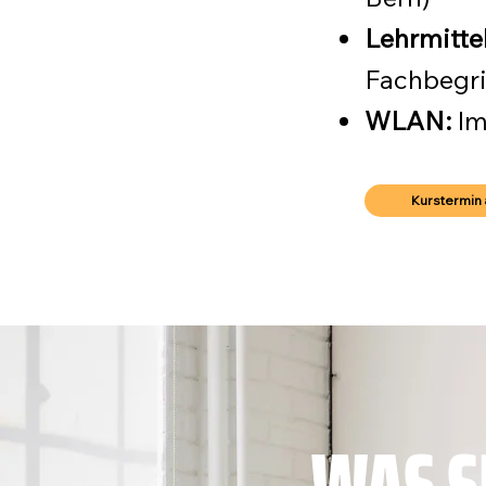
Lehrmitte
Fachbegri
WLAN:
Im
Kurstermin 
WAS S