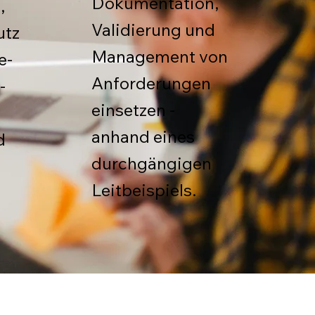
Dokumentation,
,
Validierung und
utz
Management von
e-
Anforderungen
-
einsetzen -
anhand eines
d
durchgängigen
Leitbeispiels.