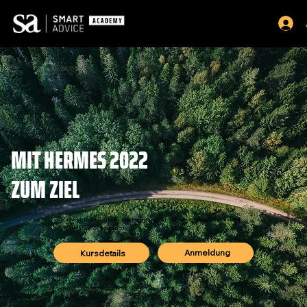
MIT HERMES 2022
ZUM ZIEL
Ihre optimale Prüfungsvorbereitung für den neuen Bundesstandard
HERMES 2022 Advanced.
Anmeldung
Kursdetails