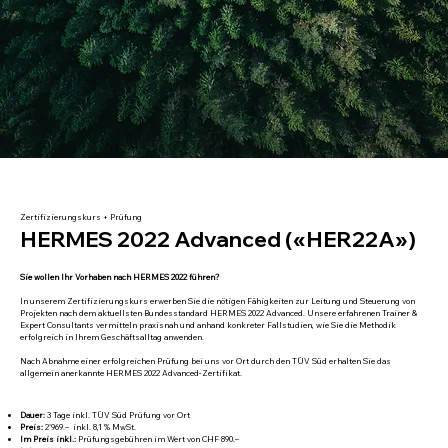
Zertifizierungskurs + Prüfung
HERMES 2022 Advanced («HER22A»)
Sie wollen Ihr Vorhaben nach HERMES 2022 führen?
In unserem Zertifizierungskurs erwerben Sie die nötigen Fähigkeiten zur Leitung und Steuerung von
Projekten nach dem aktuellsten Bundesstandard HERMES 2022 Advanced. Unsere erfahrenen Trainer &
Expert Consultants vermitteln praxisnah und anhand konkreter Fallstudien, wie Sie die Methodik
erfolgreich in Ihrem Geschäftsalltag anwenden.
Nach Abnahme einer erfolgreichen Prüfung bei uns vor Ort durch den TÜV Süd erhalten Sie das
allgemein anerkannte HERMES 2022 Advanced-Zertifikat.
Dauer:
3 Tage inkl. TÜV Süd Prüfung vor Ort
Preis:
2'969.– inkl. 8,1 % MwSt.
Im Preis inkl.:
Prüfungsgebühren im Wert von CHF 890.–