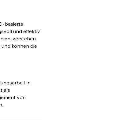
I-basierte
oll und effektiv
ogien, verstehen
 und können die
ungsarbeit in
t als
agement von
n.