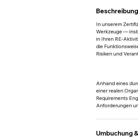
n
d
Beschreibun
e
t
In unserem Zertif
Werkzeuge — insb
in Ihren RE-Aktivi
die Funktionswei
Risiken und Veran
Anhand eines durc
einer realen Organ
Requirements Eng
Anforderungen unt
Umbuchung &