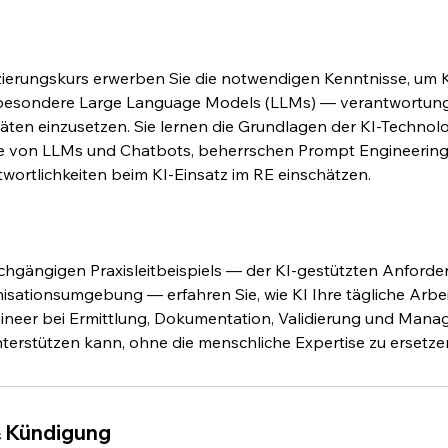
g
izierungskurs erwerben Sie die notwendigen Kenntnisse, um K
esondere Large Language Models (LLMs) — verantwortungsv
täten einzusetzen. Sie lernen die Grundlagen der KI-Technol
se von LLMs und Chatbots, beherrschen Prompt Engineering
twortlichkeiten beim KI-Einsatz im RE einschätzen.
hgängigen Praxisleitbeispiels — der KI-gestützten Anforder
isationsumgebung — erfahren Sie, wie KI Ihre tägliche Arbei
ineer bei Ermittlung, Dokumentation, Validierung und Man
erstützen kann, ohne die menschliche Expertise zu ersetze
 Kündigung