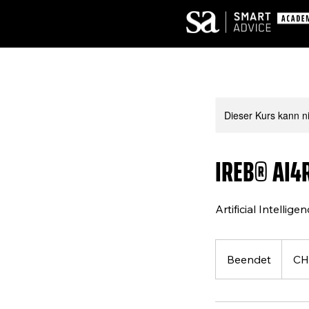
Dieser Kurs kann n
IREB® AI4R
Artificial Intelli
800
Schweiz
Beendet
B
CH
Franken
e
e