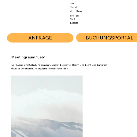
pro
Stunde:
CHF 150.00
pro Tag:
CHF
1000.00
BUCHUNGSPORTAL
ANFRAGE
Meetingraum "Lab"
Der Event- und Schulungsraum "Jungle" bietet viel Raum und Licht und kann für
diverse Veranstaltungstypen eingesetzt werden.