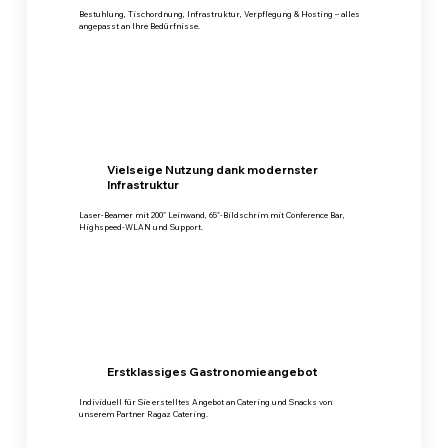
Bestuhlung, Tischordnung, Infrastruktur, Verpflegung & Hosting
– alles
angepasst an Ihre Bedürfnisse.
Vielseige Nutzung dank modernster
Infrastruktur
Laser-Beamer mit 200" Leinwand, 65"-Bildschrim mit Conference Bar,
Highspeed-WLAN und Support.
Erstklassiges Gastronomieangebot
Individuell für Sie erstelltes Angebot an Catering und Snacks von
unserem Partner Ragaz Catering.