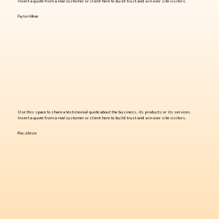
Insert a quote from a real customer or client here to build trust and win over site visitors.
Payton Hillman
Use this space to share a testimonial quote about the business, its products or its services.
Insert a quote from a real customer or client here to build trust and win over site visitors.
Max Johnson