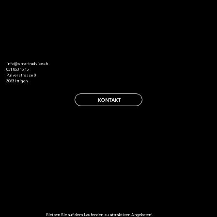
KONTAKTIEREN
info@smart-advice.ch
031 853 15 15
Pulverstrasse 8
3063 Ittigen
KONTAKT
FOLGEN
Bleiben Sie auf dem Laufenden zu attraktiven Angeboten!