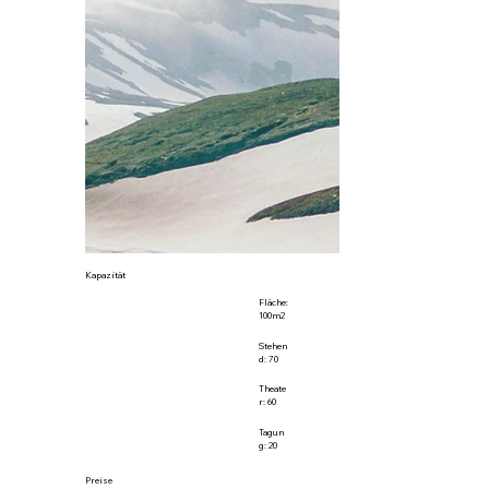
Kapazität
Fläche:
100m2
Stehen
d: 70
Theate
r: 60
Tagun
g: 20
Preise