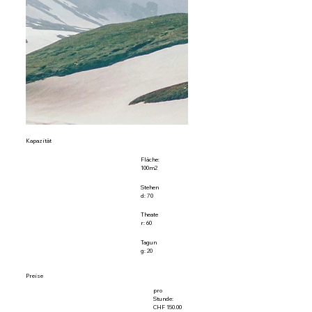
Kapazität
Fläche:
100m2
Stehen
d: 70
Theate
r: 60
Tagun
g: 20
Preise
pro
Stunde:
CHF 150.00