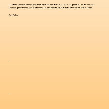
Use this space to share a testimonial quote about the business, its products or its services.
Insert a quote from a real customer or client here to build trust and win over site visitors.
Chloe Wilson